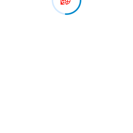
iansborg, pjesë e pritjes me…