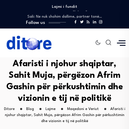
Lajmi i fundit
Sali në Kuvend: Do të korrigjojmë gabimet…
Sali: Ne nuk shohim dallime, partner tonë…
Gashi në Kopenhagë, do të marrë pjesë…
Follow us
Gashi në kështjellën Christiansborg, pjesë e pritjes…
Reagim: Valon Elezi sqaron mungesën e përkohshme…
Sali në Kuvend: Do të korrigjojmë gabimet…
Sali: Ne nuk shohim dallime, partner tonë…
Afaristi i njohur shqiptar,
Sahit Muja, përgëzon Afrim
Gashin për përkushtimin dhe
vizionin e tij në politikë
Ditore
Blog
Lajme
Maqedoni e Veriut
Afaristi i
njohur shqiptar, Sahit Muja, përgëzon Afrim Gashin për përkushtimin
dhe vizionin e tij në politikë