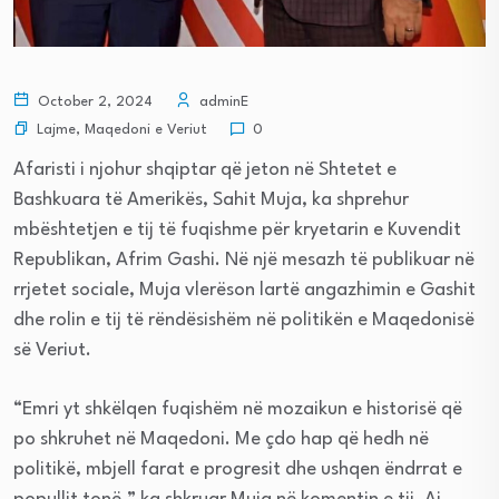
October 2, 2024
adminE
Lajme
,
Maqedoni e Veriut
0
Afaristi i njohur shqiptar që jeton në Shtetet e
Bashkuara të Amerikës, Sahit Muja, ka shprehur
mbështetjen e tij të fuqishme për kryetarin e Kuvendit
Republikan, Afrim Gashi. Në një mesazh të publikuar në
rrjetet sociale, Muja vlerëson lartë angazhimin e Gashit
dhe rolin e tij të rëndësishëm në politikën e Maqedonisë
së Veriut.
“Emri yt shkëlqen fuqishëm në mozaikun e historisë që
po shkruhet në Maqedoni. Me çdo hap që hedh në
politikë, mbjell farat e progresit dhe ushqen ëndrrat e