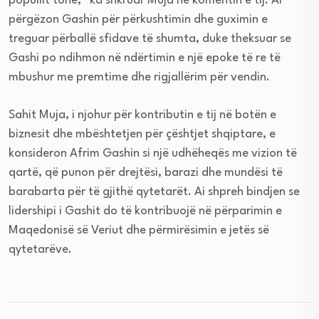
popullit tonë,” ka shkruar Muja në komentin e tij. Ai
përgëzon Gashin për përkushtimin dhe guximin e
treguar përballë sfidave të shumta, duke theksuar se
Gashi po ndihmon në ndërtimin e një epoke të re të
mbushur me premtime dhe rigjallërim për vendin.
Sahit Muja, i njohur për kontributin e tij në botën e
biznesit dhe mbështetjen për çështjet shqiptare, e
konsideron Afrim Gashin si një udhëheqës me vizion të
qartë, që punon për drejtësi, barazi dhe mundësi të
barabarta për të gjithë qytetarët. Ai shpreh bindjen se
lidershipi i Gashit do të kontribuojë në përparimin e
Maqedonisë së Veriut dhe përmirësimin e jetës së
qytetarëve.