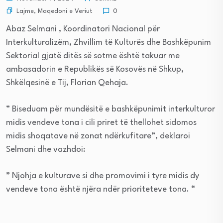
Lajme
,
Maqedoni e Veriut
0
Abaz Selmani , Koordinatori Nacional për
Interkulturalizëm, Zhvillim të Kulturës dhe Bashkëpunim
Sektorial gjatë ditës së sotme është takuar me
ambasadorin e Republikës së Kosovës në Shkup,
Shkëlqesinë e Tij, Florian Qehaja.
” Biseduam për mundësitë e bashkëpunimit interkulturor
midis vendeve tona i cili priret të thellohet sidomos
midis shoqatave në zonat ndërkufitare”, deklaroi
Selmani dhe vazhdoi:
” Njohja e kulturave si dhe promovimi i tyre midis dy
vendeve tona është njëra ndër prioriteteve tona. “