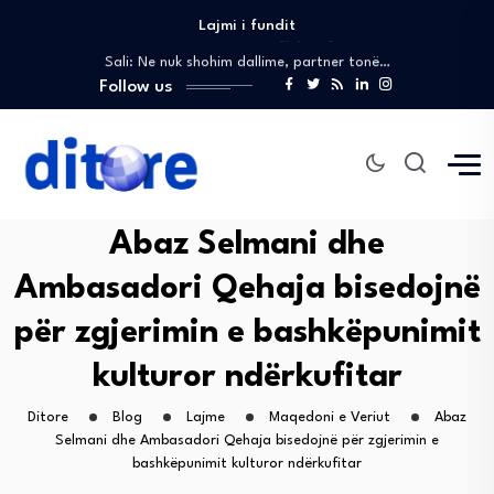
Lajmi i fundit
Sali në Kuvend: Do të korrigjojmë gabimet…
Sali: Ne nuk shohim dallime, partner tonë…
Gashi në Kopenhagë, do të marrë pjesë…
Follow us
Gashi në kështjellën Christiansborg, pjesë e pritjes…
Reagim: Valon Elezi sqaron mungesën e përkohshme…
Sali në Kuvend: Do të korrigjojmë gabimet…
Sali: Ne nuk shohim dallime, partner tonë…
Abaz Selmani dhe
Ambasadori Qehaja bisedojnë
për zgjerimin e bashkëpunimit
kulturor ndërkufitar
Ditore
Blog
Lajme
Maqedoni e Veriut
Abaz
Selmani dhe Ambasadori Qehaja bisedojnë për zgjerimin e
bashkëpunimit kulturor ndërkufitar