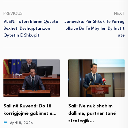
PREVIOUS
NEXT
VLEN: Tutori Blerim Qoseto
Janevska: Për Shkak Të Parreg
Bexheti Deshqiptarizon
Ullsive Do Të Mbyllen Dy Instit
Qytetin E Shkupit
Ute
Sali: Ne nuk shohim
Sali në Kuvend: Do të
dallime, partner tonë
korrigjojmë gabimet e…
strategjik…
April 8, 2026