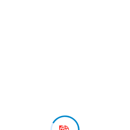
 Bekteshit: Kumanova Ka Edhe
Imerlije Saliu: Komunat Shqipt