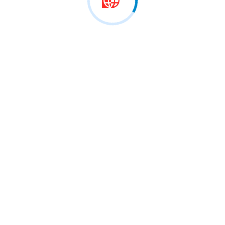
 marrë pjesë në…