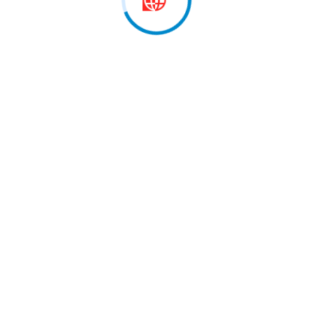
 marrë pjesë në…