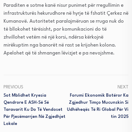
Paraditen e sotme kanë nisur punimet për rregullimin e
infrastrukturës hekurudhore në hyrje të fshatit Çerkez në
Kumanovë. Autoritetet paralajmëruan se rruga nuk do
të bllokohet tërësisht, por komunikacioni do të
zhvillohet vetëm në një korsi, ndërsa kërkojnë
mirëkuptim nga banorët në rast se krijohen kolona.
Apelohet që të shmangen lëvizjet e pa nevojshme.
PREVIOUS
NEXT
Sot Mblidhet Kryesia
Forumi Ekonomik Botëror Ka
Qendrore E ASH-Së Së
Zgjedhur Timço Mucunskin Si
Taravarit Ku Do Të Vendoset
Udhëheqës Të Ri Global Për Vi
Për Pjesëmarrjen Në Zgjedhjet
Tin 2025
Lokale