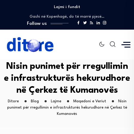
Lajmi i fundit
Sali: Ne nuk shohim dallime, partner tonë…
Gashi në Kopenhagë, do të marrë pjesë…
Gashi në kështjellën Christiansborg, pjesë e pritjes…
Follow us
Reagim: Valon Elezi sqaron mungesën e përkohshme…
Sali në Kuvend: Do të korrigjojmë gabimet…
Sali: Ne nuk shohim dallime, partner tonë…
Gashi në Kopenhagë, do të marrë pjesë…
Gashi në kështjellën Christiansborg, pjesë e pritjes…
Nisin punimet për rregullimin
Reagim: Valon Elezi sqaron mungesën e përkohshme…
e infrastrukturës hekurudhore
Sali në Kuvend: Do të korrigjojmë gabimet…
Sali: Ne nuk shohim dallime, partner tonë…
në Çerkez të Kumanovës
Ditore
Blog
Lajme
Maqedoni e Veriut
Nisin
punimet për rregullimin e infrastrukturës hekurudhore në Çerkez të
Kumanovës