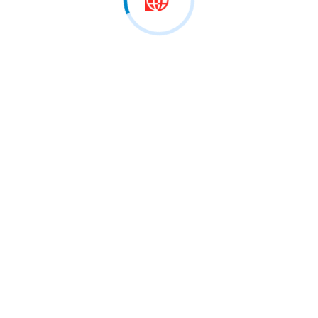
iansborg, pjesë e pritjes me…