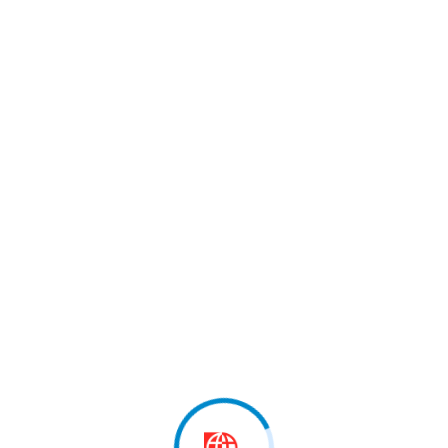
 marrë pjesë në…