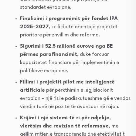
standardet evropiane.
Finalizimi i programimit për fondet IPA
2025–2027
, i cili do të orientojë projektet
prioritare për zhvillim dhe reforma.
Sigurimi i 52.5 milionë eurove nga BE
përmes parafinancimit
, duke forcuar
kapacitetet financiare për implementimin e
politikave evropiane.
Fillimi i projektit pilot me inteligjencë
artificiale
për përkthimin e legjislacionit
evropian – një risi e padiskutueshme që e vendos
vendin tonë në pozitë të avancuar në rajon.
Krijimi i një sistemi të ri për ndjekje,
vlerësim dhe revizion të reformave
, me
qëllim rritjen e transparencës dhe efektivitetit