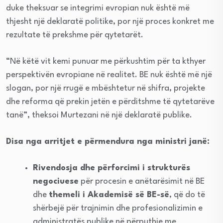
duke theksuar se integrimi evropian nuk është më
thjesht një deklaratë politike, por një proces konkret me
rezultate të prekshme për qytetarët.
“Në këtë vit kemi punuar me përkushtim për ta kthyer
perspektivën evropiane në realitet. BE nuk është më një
slogan, por një rrugë e mbështetur në shifra, projekte
dhe reforma që prekin jetën e përditshme të qytetarëve
tanë”, theksoi Murtezani në një deklaratë publike.
Disa nga arritjet e përmendura nga ministri janë:
Rivendosja dhe përforcimi i strukturës
negociuese
për procesin e anëtarësimit në BE
dhe
themeli i Akademisë së BE-së
, që do të
shërbejë për trajnimin dhe profesionalizimin e
administratës publike në përputhje me