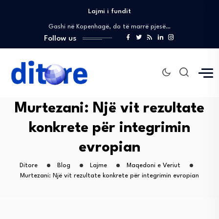
Lajmi i fundit
Sali: Ne nuk shohim dallime, partner tonë…
Gashi në Kopenhagë, do të marrë pjesë…
Gashi në kështjellën Christiansborg, pjesë e pritjes…
Follow us
Reagim: Valon Elezi sqaron mungesën e përkohshme…
Sali në Kuvend: Do të korrigjojmë gabimet…
Sali: Ne nuk shohim dallime, partner tonë…
Gashi në Kopenhagë, do të marrë pjesë…
Gashi në kështjellën Christiansborg, pjesë e pritjes…
Murtezani: Një vit rezultate
Reagim: Valon Elezi sqaron mungesën e përkohshme…
konkrete për integrimin
Sali në Kuvend: Do të korrigjojmë gabimet…
Sali: Ne nuk shohim dallime, partner tonë…
evropian
Ditore
Blog
Lajme
Maqedoni e Veriut
Murtezani: Një vit rezultate konkrete për integrimin evropian