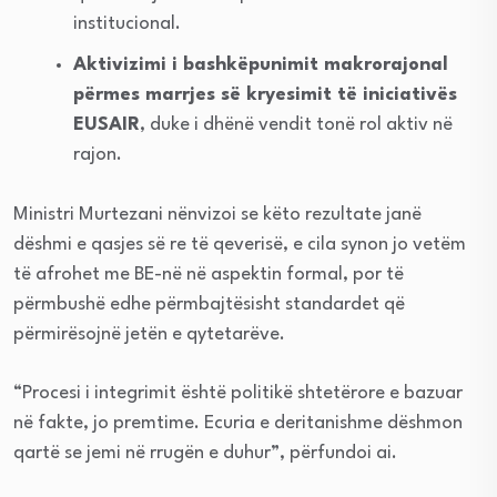
institucional.
Aktivizimi i bashkëpunimit makrorajonal
përmes marrjes së kryesimit të iniciativës
EUSAIR
, duke i dhënë vendit tonë rol aktiv në
rajon.
Ministri Murtezani nënvizoi se këto rezultate janë
dëshmi e qasjes së re të qeverisë, e cila synon jo vetëm
të afrohet me BE-në në aspektin formal, por të
përmbushë edhe përmbajtësisht standardet që
përmirësojnë jetën e qytetarëve.
“Procesi i integrimit është politikë shtetërore e bazuar
në fakte, jo premtime. Ecuria e deritanishme dëshmon
qartë se jemi në rrugën e duhur”, përfundoi ai.