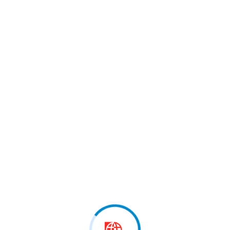
 marrë pjesë në…