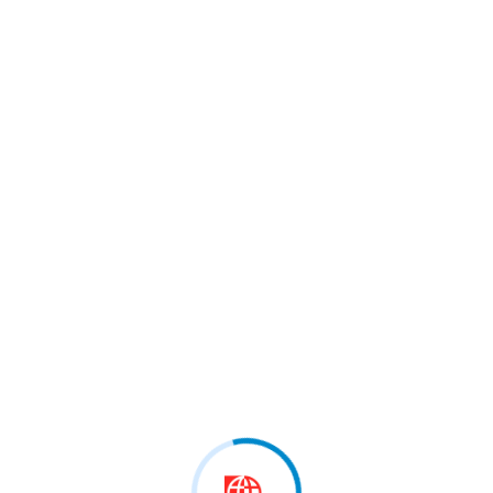
 marrë pjesë në…