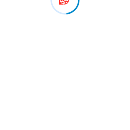
 marrë pjesë në…