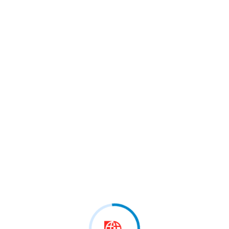
taren E Komitetit Për
Zeqirija Ibrahimi Së Bashku Me
Met Rreth Ndërtimit Të Gjimna