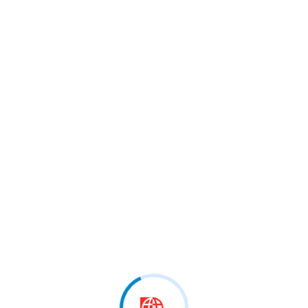
 marrë pjesë në…