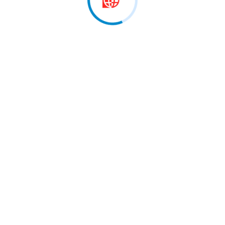
iansborg, pjesë e pritjes me…