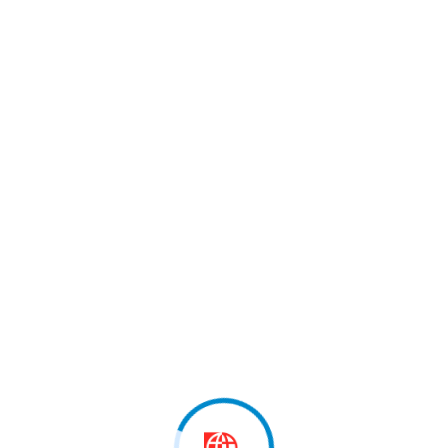
 marrë pjesë në…