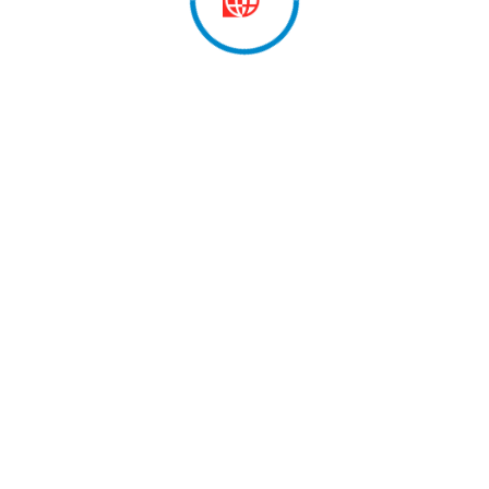
iansborg, pjesë e pritjes me…