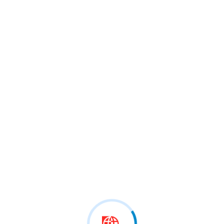
 marrë pjesë në…