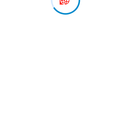
iansborg, pjesë e pritjes me…