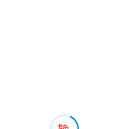
 marrë pjesë në…