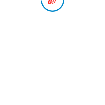
iansborg, pjesë e pritjes me…