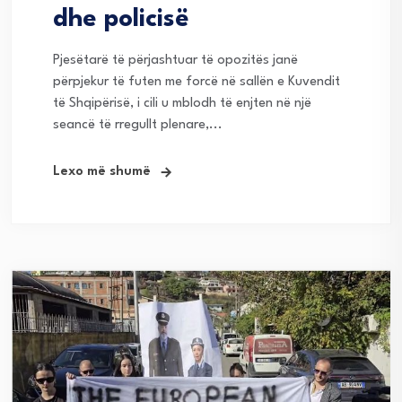
dhe policisë
Pjesëtarë të përjashtuar të opozitës janë
përpjekur të futen me forcë në sallën e Kuvendit
të Shqipërisë, i cili u mblodh të enjten në një
seancë të rregullt plenare,...
Lexo më shumë