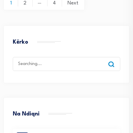
Posts
…
1
2
4
Next
navigation
Kërko
Search
for:
Na Ndiqni