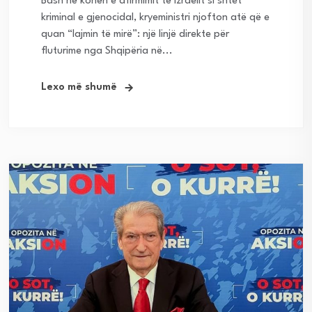
Bash në kohën e afirmimit të Izraelit si shtet
kriminal e gjenocidal, kryeministri njofton atë që e
quan “lajmin të mirë”: një linjë direkte për
fluturime nga Shqipëria në...
Lexo më shumë