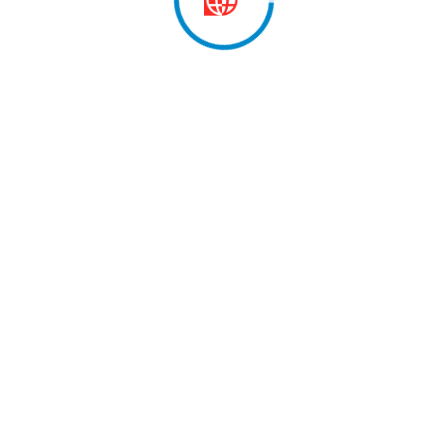
 marrë pjesë në…