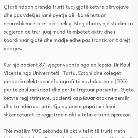
Çfarë ndodh brenda trurit tuaj gjatë këtyre përvojave
dhe pas vdekjes janë pyetje që i kanë hutuar
neuroshkencëtarët për shekuj. Megjithatë, një studim i ri
sugjeron që truri juaj mund të mbetet aktiv dhe i
koordinuar gjatë dhe madje edhe pas tranzicionit drejt
vdekjes.
Kur një pacient 87-vjeçar vuante nga epilepsia, Dr Raul
Vicente nga Universiteti i Tartu, Estoni dhe kolegët
përdorën elektroencefalografi të vazhdueshme (EEG)
për të zbuluar krizat dhe për të trajtuar pacientin. Gjatë
këtyre regjistrimeve, pacienti ka pësuar atak në zemër
dhe ka ndërruar jetë. Kjo ngjarje e papritur i lejoi
shkencëtarët të regjistronin aktivitetin e trurit njerëzor.
“Ne matëm 900 sekonda të aktivitetit të trurit rreth