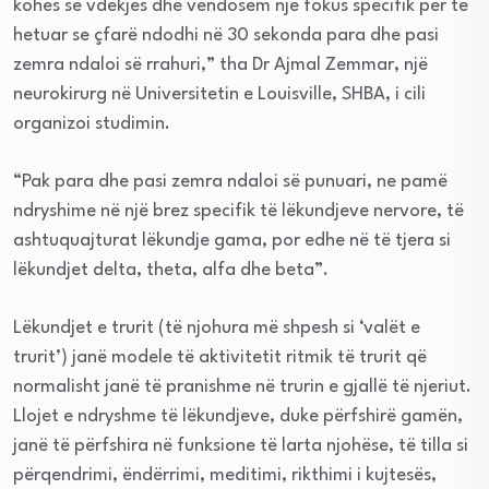
kohës së vdekjes dhe vendosëm një fokus specifik për të
hetuar se çfarë ndodhi në 30 sekonda para dhe pasi
zemra ndaloi së rrahuri,” tha Dr Ajmal Zemmar, një
neurokirurg në Universitetin e Louisville, SHBA, i cili
organizoi studimin.
“Pak para dhe pasi zemra ndaloi së punuari, ne pamë
ndryshime në një brez specifik të lëkundjeve nervore, të
ashtuquajturat lëkundje gama, por edhe në të tjera si
lëkundjet delta, theta, alfa dhe beta”.
Lëkundjet e trurit (të njohura më shpesh si ‘valët e
trurit’) janë modele të aktivitetit ritmik të trurit që
normalisht janë të pranishme në trurin e gjallë të njeriut.
Llojet e ndryshme të lëkundjeve, duke përfshirë gamën,
janë të përfshira në funksione të larta njohëse, të tilla si
përqendrimi, ëndërrimi, meditimi, rikthimi i kujtesës,