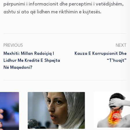
përpunimi i informacionit dhe perceptimi i vetëdijshëm,
ashtu si ato që lidhen me rikthimin e kujtesës.
PREVIOUS
NEXT
Mexhiti: Millan Radoiçiq I
Kauza E Korrupsionit Dhe
Lidhur Me Kreditë E Shpejta
“t’huajt”
Në Maqedoni?