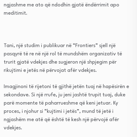
ngjashme me ato që ndodhin gjatë ëndërrimit apo
meditimit.
Tani, një studim i publikuar në “Frontiers” sjell një
pasqyrë të re në një rol të mundshëm organizativ të
trurit gjatë vdekjes dhe sugjeron një shpjegim për
rikujtimi e jetës në përvojat afër vdekjes.
Imagjinoni të rijetoni të gjithë jetën tuaj në hapësirën e
sekondave. Si një rrufe, ju jeni jashtë trupit tuaj, duke
parë momente të paharrueshme që keni jetuar. Ky
proces, i njohur si “kujtimi i jetës”, mund të jetë i
ngjashëm me atë që është të kesh një përvojë afër
vdekjes.