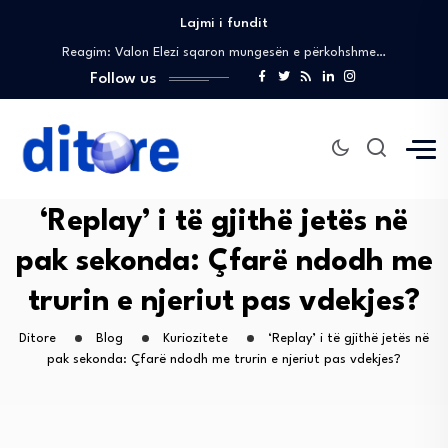
Lajmi i fundit
Gashi në kështjellën Christiansborg, pjesë e pritjes…
Reagim: Valon Elezi sqaron mungesën e përkohshme…
Sali në Kuvend: Do të korrigjojmë gabimet…
Follow us
Sali: Ne nuk shohim dallime, partner tonë…
Gashi në Kopenhagë, do të marrë pjesë…
Gashi në kështjellën Christiansborg, pjesë e pritjes…
Reagim: Valon Elezi sqaron mungesën e përkohshme…
Sali në Kuvend: Do të korrigjojmë gabimet…
‘Replay’ i të gjithë jetës në
Sali: Ne nuk shohim dallime, partner tonë…
pak sekonda: Çfarë ndodh me
trurin e njeriut pas vdekjes?
Ditore
Blog
Kuriozitete
‘Replay’ i të gjithë jetës në
pak sekonda: Çfarë ndodh me trurin e njeriut pas vdekjes?