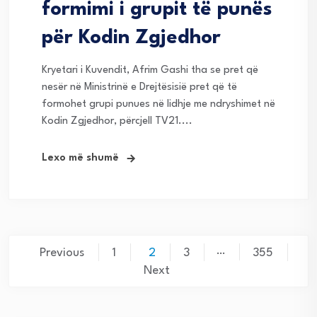
formimi i grupit të punës
për Kodin Zgjedhor
Kryetari i Kuvendit, Afrim Gashi tha se pret që
nesër në Ministrinë e Drejtësisië pret që të
formohet grupi punues në lidhje me ndryshimet në
Kodin Zgjedhor, përcjell TV21....
Lexo më shumë
Posts
…
Previous
1
2
3
355
navigation
Next